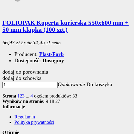
FOLIOPAK Koperta kurierska 550x600 mm +
50 mm klapka (100 szt.)
66,97 zł
54,45 zł
brutto
netto
Producent:
Plast-Farb
Dostępność:
Dostępny
dodaj do porównania
dodaj do schowka
Opakowanie
Do koszyka
Strona
1
2
3
...
4
ogółem produktów: 33
Wyników na stronie:
9
18
27
Informacje
Regulamin
Polityka prywatności
O firmie