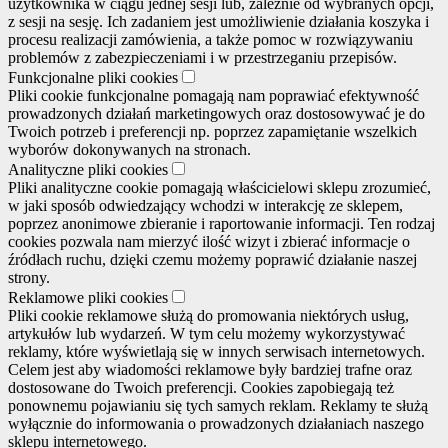
użytkownika w ciągu jednej sesji lub, zależnie od wybranych opcji,
z sesji na sesję. Ich zadaniem jest umożliwienie działania koszyka i
procesu realizacji zamówienia, a także pomoc w rozwiązywaniu
problemów z zabezpieczeniami i w przestrzeganiu przepisów.
Funkcjonalne pliki cookies
Pliki cookie funkcjonalne pomagają nam poprawiać efektywność
prowadzonych działań marketingowych oraz dostosowywać je do
Twoich potrzeb i preferencji np. poprzez zapamiętanie wszelkich
wyborów dokonywanych na stronach.
Analityczne pliki cookies
Pliki analityczne cookie pomagają właścicielowi sklepu zrozumieć,
w jaki sposób odwiedzający wchodzi w interakcję ze sklepem,
poprzez anonimowe zbieranie i raportowanie informacji. Ten rodzaj
cookies pozwala nam mierzyć ilość wizyt i zbierać informacje o
źródłach ruchu, dzięki czemu możemy poprawić działanie naszej
strony.
Reklamowe pliki cookies
Pliki cookie reklamowe służą do promowania niektórych usług,
artykułów lub wydarzeń. W tym celu możemy wykorzystywać
reklamy, które wyświetlają się w innych serwisach internetowych.
Celem jest aby wiadomości reklamowe były bardziej trafne oraz
dostosowane do Twoich preferencji. Cookies zapobiegają też
ponownemu pojawianiu się tych samych reklam. Reklamy te służą
wyłącznie do informowania o prowadzonych działaniach naszego
sklepu internetowego.