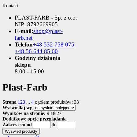
Kontakt
PLAST-FARB - Sp. z o.o.
NIP: 8792669905
E-mail:
shop@plast-
farb.net
Telefon
+48 532 758 075
+48 56 644 85 60
Godziny działania
sklepu
8.00 - 15.00
Plast-Farb
Strona
1
2
3
...
4
ogółem produktów: 33
Wyświetlaj wg
Wyników na stronie:
9
18
27
Dodatkowe opcje przeglądania
Zakres cen od
do