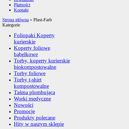
Płatności
Kontakt
Strona główna
»
Plast-Farb
Kategorie
Foliopaki Koperty
kurierskie
Koperty foliowe
bąbelkowe
Torby, koperty kurierskie
biokompostowalne
Torby foliowe
Torby t-shirt
kompostowalne
Taśma plombująca
Worki medyczne
Nowości
Promocje
Produkty polecane
Hity w naszym sklepie