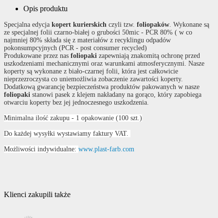
Opis produktu
Specjalna edycja
kopert kurierskich
czyli tzw.
foliopaków
. Wykonane są
ze specjalnej folii czarno-białej o grubości 50mic - PCR 80% ( w co
najmniej 80% składa się z materiałów z recyklingu odpadów
pokonsumpcyjnych (PCR - post consumer recycled)
Produkowane przez nas
foliopaki
zapewniają znakomitą ochronę przed
uszkodzeniami mechanicznymi oraz warunkami atmosferycznymi. Nasze
koperty są wykonane z biało-czarnej folii, która jest całkowicie
nieprzezroczysta co uniemożliwia zobaczenie zawartości koperty.
Dodatkową gwarancję bezpieczeństwa produktów pakowanych w nasze
foliopaki
stanowi pasek z klejem nakładany na gorąco, który zapobiega
otwarciu koperty bez jej jednoczesnego uszkodzenia.
Minimalna ilość zakupu - 1 opakowanie (100 szt.)
Do każdej wysyłki wystawiamy faktury VAT.
Możliwości indywidualne:
www.plast-farb.com
Klienci zakupili także