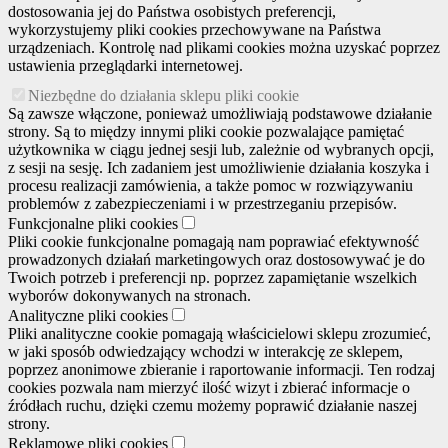
dostosowania jej do Państwa osobistych preferencji,
wykorzystujemy pliki cookies przechowywane na Państwa
urządzeniach. Kontrolę nad plikami cookies można uzyskać poprzez
ustawienia przeglądarki internetowej.
Niezbędne do działania sklepu pliki cookie
Są zawsze włączone, ponieważ umożliwiają podstawowe działanie
strony. Są to między innymi pliki cookie pozwalające pamiętać
użytkownika w ciągu jednej sesji lub, zależnie od wybranych opcji,
z sesji na sesję. Ich zadaniem jest umożliwienie działania koszyka i
procesu realizacji zamówienia, a także pomoc w rozwiązywaniu
problemów z zabezpieczeniami i w przestrzeganiu przepisów.
Funkcjonalne pliki cookies
Pliki cookie funkcjonalne pomagają nam poprawiać efektywność
prowadzonych działań marketingowych oraz dostosowywać je do
Twoich potrzeb i preferencji np. poprzez zapamiętanie wszelkich
wyborów dokonywanych na stronach.
Analityczne pliki cookies
Pliki analityczne cookie pomagają właścicielowi sklepu zrozumieć,
w jaki sposób odwiedzający wchodzi w interakcję ze sklepem,
poprzez anonimowe zbieranie i raportowanie informacji. Ten rodzaj
cookies pozwala nam mierzyć ilość wizyt i zbierać informacje o
źródłach ruchu, dzięki czemu możemy poprawić działanie naszej
strony.
Reklamowe pliki cookies