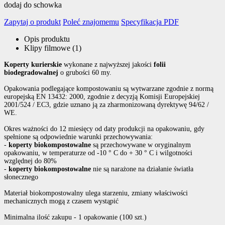
dodaj do schowka
Zapytaj o produkt
Poleć znajomemu
Specyfikacja PDF
Opis produktu
Klipy filmowe (1)
Koperty kurierskie
wykonane z najwyższej jakości
folii
biodegradowalnej
o grubości 60 my.
Opakowania podlegające kompostowaniu są wytwarzane zgodnie z normą
europejską EN 13432: 2000, zgodnie z decyzją Komisji Europejskiej
2001/524 / EC3, gdzie uznano ją za zharmonizowaną dyrektywę 94/62 /
WE.
Okres ważności do 12 miesięcy od daty produkcji na opakowaniu, gdy
spełnione są odpowiednie warunki przechowywania:
-
koperty biokompostowalne
są przechowywane w oryginalnym
opakowaniu, w temperaturze od -10 ° C do + 30 ° C i wilgotności
względnej do 80%
-
koperty biokompostowalne
nie są narażone na działanie światła
słonecznego
Materiał biokompostowalny ulega starzeniu, zmiany właściwości
mechanicznych mogą z czasem wystąpić
Minimalna ilość zakupu - 1 opakowanie (100 szt.)