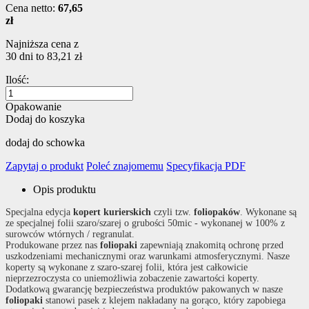
Cena netto:
67,65
zł
Najniższa cena z
30 dni to 83,21 zł
Ilość:
Opakowanie
Dodaj do koszyka
dodaj do schowka
Zapytaj o produkt
Poleć znajomemu
Specyfikacja PDF
Opis produktu
Specjalna edycja
kopert kurierskich
czyli tzw.
foliopaków
. Wykonane są
ze specjalnej folii szaro/szarej o grubości 50mic - wykonanej w 100% z
surowców wtórnych / regranulat.
Produkowane przez nas
foliopaki
zapewniają znakomitą ochronę przed
uszkodzeniami mechanicznymi oraz warunkami atmosferycznymi. Nasze
koperty są wykonane z szaro-szarej folii, która jest całkowicie
nieprzezroczysta co uniemożliwia zobaczenie zawartości koperty.
Dodatkową gwarancję bezpieczeństwa produktów pakowanych w nasze
foliopaki
stanowi pasek z klejem nakładany na gorąco, który zapobiega