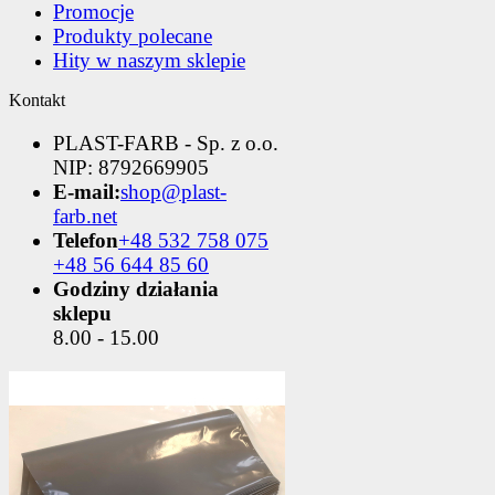
Promocje
Produkty polecane
Hity w naszym sklepie
Kontakt
PLAST-FARB - Sp. z o.o.
NIP: 8792669905
E-mail:
shop@plast-
farb.net
Telefon
+48 532 758 075
+48 56 644 85 60
Godziny działania
sklepu
8.00 - 15.00